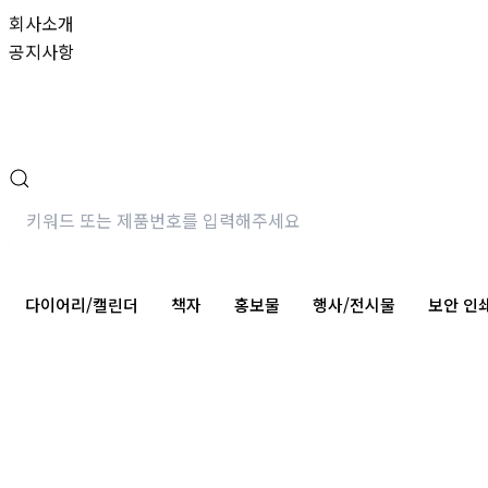
검
콘
회사소개
색
텐
공지사항
대
츠
상
로
건
너
뛰
기
다이어리/캘린더
책자
홍보물
행사/전시물
보안 인