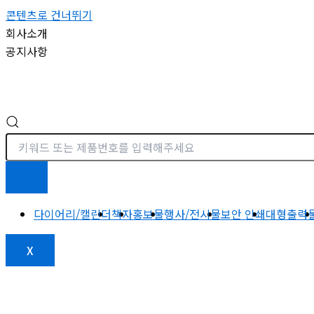
콘텐츠로 건너뛰기
회사소개
공지사항
다이어리/캘린더
책자
홍보물
행사/전시물
보안 인쇄
대형출력
X