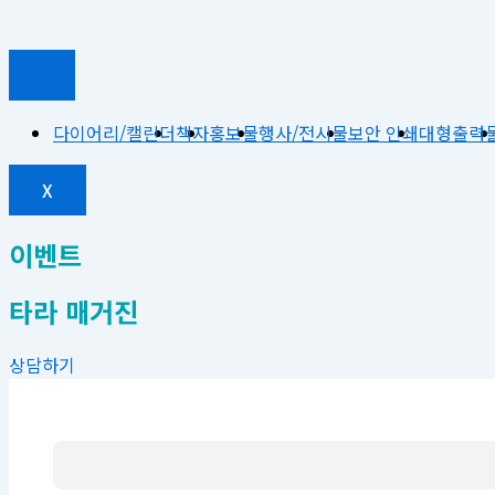
다이어리/캘린더
책자
홍보물
행사/전시물
보안 인쇄
대형출력
X
이벤트
타라 매거진
상담하기