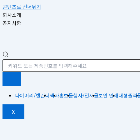
콘텐츠로 건너뛰기
회사소개
공지사항
다이어리/캘린더
책자
홍보물
행사/전시물
보안 인쇄
대형출력
X