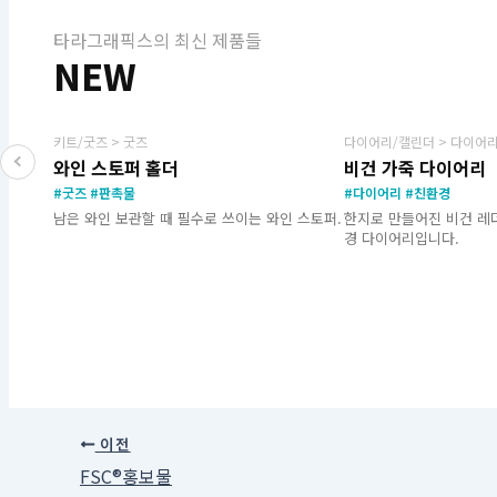
타라그래픽스의 최신 제품들
NEW
NEW
키트/굿즈 > 굿즈
다이어리/캘린더 > 다이어
와인 스토퍼 홀더
비건 가죽 다이어리
#굿즈 #판촉물
#다이어리 #친환경
남은 와인 보관할 때 필수로 쓰이는 와인 스토퍼.
한지로 만들어진 비건 레
경 다이어리입니다.
이전
FSC®홍보물