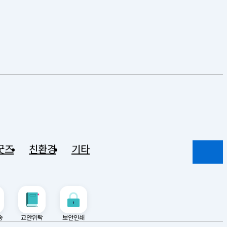
굿즈
친환경
기타
송
교안위탁
보안인쇄