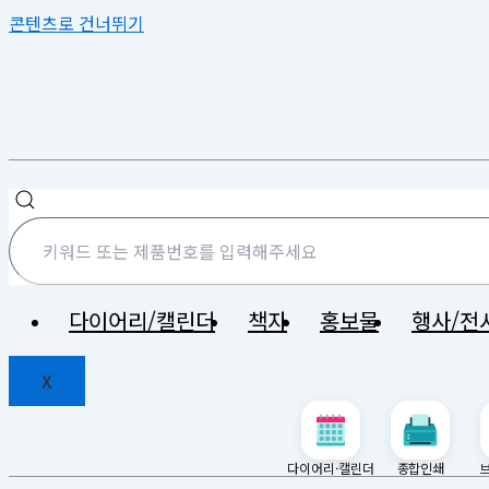
콘텐츠로 건너뛰기
다이어리/캘린더
책자
홍보물
행사/전
X
다이어리·캘린더
종합인쇄