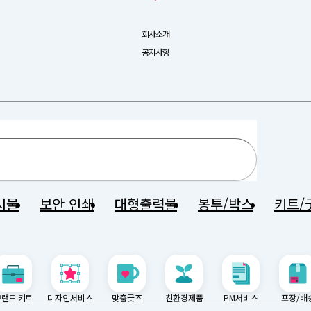
회사소개
공지사항
시물
보안 인쇄
대형출력물
봉투/박스
키트/
브랜드 키트
디자인서비스
맞춤굿즈
친환경제품
PM서비스
포장/배