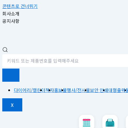
콘텐츠로 건너뛰기
회사소개
공지사항
다이어리/캘린더
책자
홍보물
행사/전시물
보안 인쇄
대형출력
X