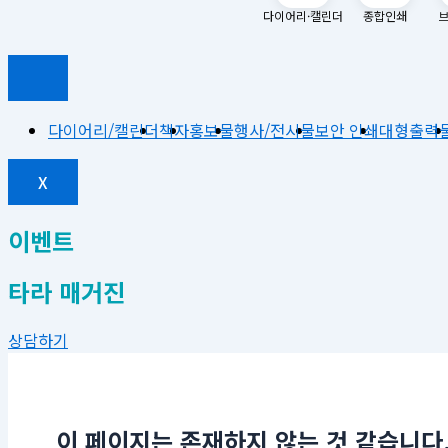
다이어리·캘린더
종합인쇄
브
다이어리/캘린더
책자
홍보물
행사/전시물
보안 인쇄
대형출력
X
이벤트
타라 매거진
상담하기
이 페이지는 존재하지 않는 것 같습니다