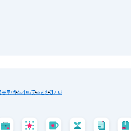
물
봉투/박스
키트/굿즈
친환경
기타