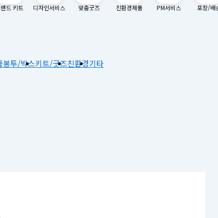
랜드 키트
디자인서비스
맞춤굿즈
친환경제품
PM서비스
포장/배
물
봉투/박스
키트/굿즈
친환경
기타
.