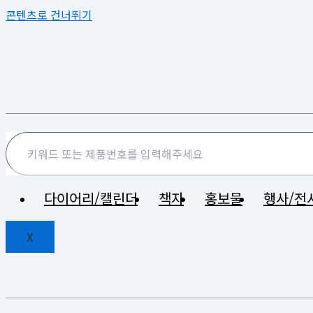
콘텐츠로 건너뛰기
다이어리/캘린더
책자
홍보물
행사/전
X