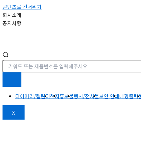
콘텐츠로 건너뛰기
회사소개
공지사항
다이어리/캘린더
책자
홍보물
행사/전시물
보안 인쇄
대형출력
X