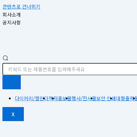
콘텐츠로 건너뛰기
회사소개
공지사항
다이어리/캘린더
책자
홍보물
행사/전시물
보안 인쇄
대형출력
X