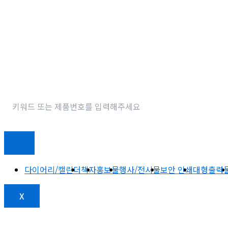
다이어리/캘린더
책자
홍보물
행사/전시물
보안 인쇄
대형출력
X