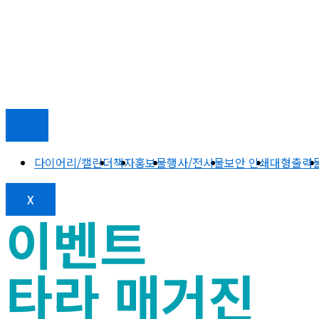
다이어리/캘린더
책자
홍보물
행사/전시물
보안 인쇄
대형출력
X
이벤트
타라 매거진