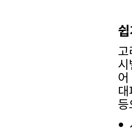
쉽
고
시
어
대
등